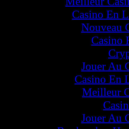
Meilleur Casi
Casino En L
Nouveau C
Casino 
Cryp
Jouer Au 
Casino En L
Meilleur 
Casin
Jouer Au 