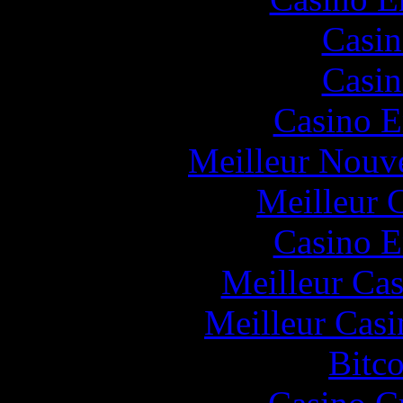
Casin
Casin
Casino E
Meilleur Nouv
Meilleur 
Casino E
Meilleur Cas
Meilleur Casi
Bitc